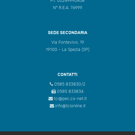
P.I. 00249990458
N° R.E.A. 76999
SEDE SECONDARIA
Via Fontevivo, 19
19100 - La Spezia (SP)
CONTATTI
0585 833830/2
0585 833834
tci@pec.cs-net.it
info@tcionline.it